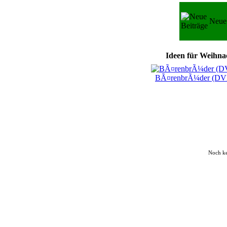
Neue 
Ideen für Weihnac
BÃ¤renbrÃ¼der (DV
Noch k