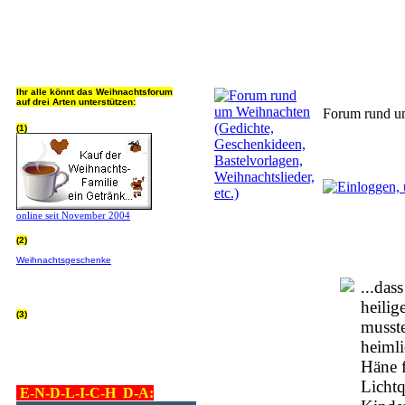
Jeder Bookmark (Tweet us ;) 
Ihr alle könnt das Weihnachtsforum
auf drei Arten unterstützen:
Forum rund um
(1)
online seit November 2004
(2)
Wer von Euch Lieben sowieso online
Weihnachtsgeschenke
bestellt, kann
helfen ohne extra Geld auszugeben!
Bitte
hier klicken um zu erfahren wie, wir sind
...da
dankbar für jede Hilfe, danke!!!
heilig
(3)
musste
allgemein Werbepartner beachten (was
nicht heisst überall klicken - damit ist
heimli
keinem geholfen - einfach nur evtl. die
Werbeblindheit manchmal abstellen,
Häne f
danke!)
Licht
E-N-D-L-I-C-H D-A: