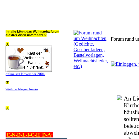
Jeder Bookmark (Tweet us ;) 
Ihr alle könnt das Weihnachtsforum
auf drei Arten unterstützen:
Forum rund um
(1)
online seit November 2004
(2)
Wer von Euch Lieben sowieso online
Weihnachtsgeschenke
bestellt, kann
helfen ohne extra Geld auszugeben!
Bitte
hier klicken um zu erfahren wie, wir sind
An Lic
dankbar für jede Hilfe, danke!!!
Kirche
(3)
häusl
allgemein Werbepartner beachten (was
nicht heisst überall klicken - damit ist
sollte
keinem geholfen - einfach nur evtl. die
Werbeblindheit manchmal abstellen,
beleuc
danke!)
abwehr
E-N-D-L-I-C-H D-A: