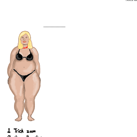
..................