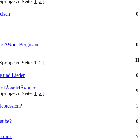
Springe zu Seite:
1
,
2
]
eisen
0
1
hte Ã¼ber Bergmann
0
11
Springe zu Seite:
1
,
2
]
e und Lieder
0
ke fÃ¼r MÃ¤nner
9
Springe zu Seite:
1
,
2
]
depression?
1
laube?
0
orum's
5