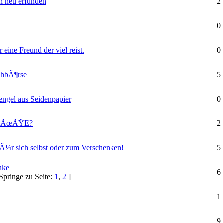
 neu erfunden
2
0
ine Freund der viel reist.
0
chbÃ¶rse
5
ngel aus Seidenpapier
0
RÃœÃŸE?
2
Ã¼r sich selbst oder zum Verschenken!
5
nke
6
Springe zu Seite:
1
,
2
]
1
9