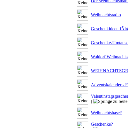
Der Weihnachtsmann
Weihnachtsradio
Geschenkideen fÃ¼r e
Geschenke-Umtaus
Waldorf Weihnachtse
WEIHNACHTSG
Adventskalender - F
Valentinstagsgesche
[
Weihnachtshase?
Geschenke?