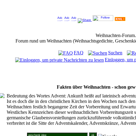
Jeder Bookmark (Tweet us ;) ) unterstützt das Weihnachtsforum (um z.B. neue Weihnachtsf
Weihnachten-Forum
Forum rund um Weihnachten (Weihnachtsgedichte, Geschenkidee
FAQ
Suchen
Einloggen, um p
Fakten über Weihnachten - schon gew
Bedeutung des Wortes Advent: Ankunft heißt auf lateinisch adven
Ist es doch die in den christlichen Kirchen in den Wochen nach de
Weihnachten festlich begangene Zeit der Vorbereitung und Erwartun
Westliches Kennzeichen dieser weihnachtlichen Vorbereitungszeit s
germanische Glaubensvorstellungen zurückzuführende volkstümlic
verbreitet ist die Sitte der Adventskalender, Adventskränze, Adven