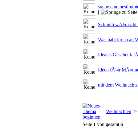
suche eine bestimmte
[
Schmitti wÃ¼nscht a
Was habt ihr so an 
Ideales Geschenk fÃ
Ideen fÃ¼r MÃ¤nner
mit dem Weihnachts
Weihnachten
->
Seite
1
von gesamt
6