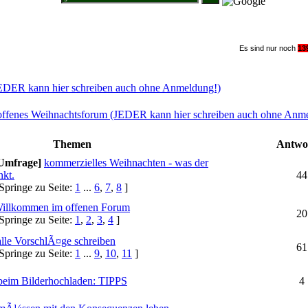
Suche im Weihnachtsforum
Es sind nur noch
1
3
EDER kann hier schreiben auch ohne Anmeldung!)
offenes Weihnachtsforum (JEDER kann hier schreiben auch ohne Anm
Themen
Antwo
Umfrage]
kommerzielles Weihnachten - was der
kt.
44
Springe zu Seite:
1
...
6
,
7
,
8
]
illkommen im offenen Forum
20
Springe zu Seite:
1
,
2
,
3
,
4
]
 alle VorschlÃ¤ge schreiben
61
Springe zu Seite:
1
...
9
,
10
,
11
]
beim Bilderhochladen: TIPPS
4