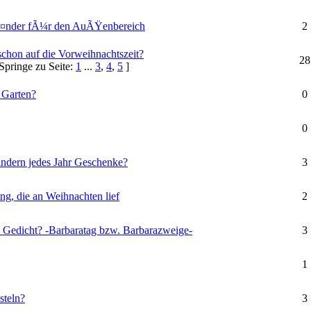
¤nder fÃ¼r den AuÃŸenbereich
2
schon auf die Vorweihnachtszeit?
28
Springe zu Seite:
1
...
3
,
4
,
5
]
 Garten?
0
0
indern jedes Jahr Geschenke?
3
g, die an Weihnachten lief
2
 Gedicht? -Barbaratag bzw. Barbarazweige-
3
1
steln?
3