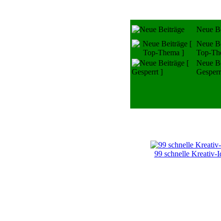
Neue Be
Neue Be
Top-Th
Neue Be
Gesperr
99 schnelle Kreativ-