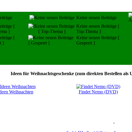
iträge
Keine neuen Beiträge
iträge [
Keine neuen Beiträge [
ema ]
Top-Thema ]
iträge [
Keine neuen Beiträge [
t ]
Gesperrt ]
Ideen für Weihnachtsgeschenke (zum direkten Bestellen als 
Ideen Weihnachten
Findet Nemo (DVD)
-
Weihnachten Forum Zitat