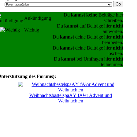
Du
kannst keine
Beiträge hier
Ankündigung
schreiben.
Du
kannst
auf Beiträge hier
nicht
Wichtig
antworten.
Du
kannst
deine Beiträge hier
nicht
bearbeiten.
Du
kannst
deine Beiträge hier
nicht
löschen.
Du
kannst
bei Umfragen hier
nicht
teilnehmen.
Unterstützung des Forums):
WeihnachtsbastelspaÃŸ fÃ¼r Advent und
Weihnachten