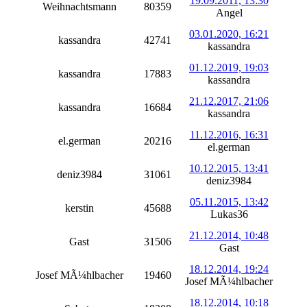
19.09.2011, 13:30
Weihnachtsmann
80359
Angel
03.01.2020, 16:21
kassandra
42741
kassandra
01.12.2019, 19:03
kassandra
17883
kassandra
21.12.2017, 21:06
kassandra
16684
kassandra
11.12.2016, 16:31
el.german
20216
el.german
10.12.2015, 13:41
deniz3984
31061
deniz3984
05.11.2015, 13:42
kerstin
45688
Lukas36
21.12.2014, 10:48
Gast
31506
Gast
18.12.2014, 19:24
Josef MÃ¼hlbacher
19460
Josef MÃ¼hlbacher
18.12.2014, 10:18