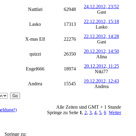
24.12.2012, 23:52
Nattfari
62948
Gast
22.12.2012, 15:18
Lasko
17313
Lasko
22.12.2012, 14:28
X-mas Elf
22276
Gast
20.12.2012, 14:50
quizzi
26350
Alina
20.12.2012, 11:25
Engel666
18974
Niki77
19.12.2012, 12:43
Andrea
15545
Andrea
Alle Zeiten sind GMT + 1 Stunde
eldung!)
Springe zu Seite
1
,
2
,
3
,
4
,
5
,
6
Weiter
Springe zu: