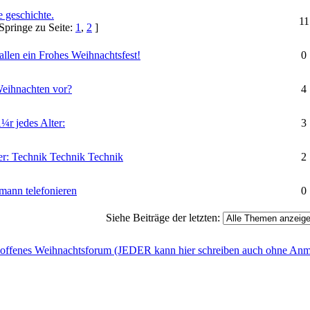
 geschichte.
11
Springe zu Seite:
1
,
2
]
llen ein Frohes Weihnachtsfest!
0
Weihnachten vor?
4
¼r jedes Alter:
3
: Technik Technik Technik
2
mann telefonieren
0
Siehe Beiträge der letzten:
offenes Weihnachtsforum (JEDER kann hier schreiben auch ohne Anm