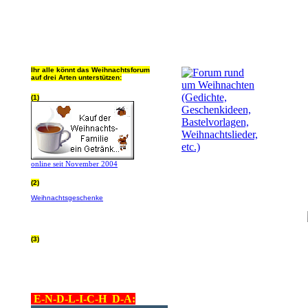
Ihr alle könnt das Weihnachtsforum
auf drei Arten unterstützen:
(1)
online seit November 2004
(2)
Wer von Euch Lieben sowieso online
Weihnachtsgeschenke
bestellt, kann
helfen ohne extra Geld auszugeben!
Bitte
hier klicken um zu erfahren wie, wir sind
dankbar für jede Hilfe, danke!!!
(3)
allgemein Werbepartner beachten (was
nicht heisst überall klicken - damit ist
keinem geholfen - einfach nur evtl. die
Werbeblindheit manchmal abstellen,
danke!)
E-N-D-L-I-C-H D-A: