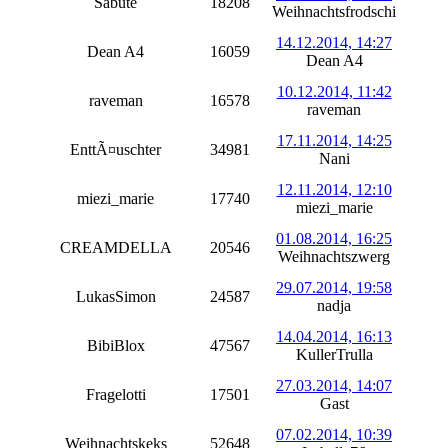
Sabute
18208
Weihnachtsfrodschi
14.12.2014, 14:27
Dean A4
16059
Dean A4
10.12.2014, 11:42
raveman
16578
raveman
17.11.2014, 14:25
EnttÃ¤uschter
34981
Nani
12.11.2014, 12:10
miezi_marie
17740
miezi_marie
01.08.2014, 16:25
CREAMDELLA
20546
Weihnachtszwerg
29.07.2014, 19:58
LukasSimon
24587
nadja
14.04.2014, 16:13
BibiBlox
47567
KullerTrulla
27.03.2014, 14:07
Fragelotti
17501
Gast
07.02.2014, 10:39
Weihnachtskeks
52648