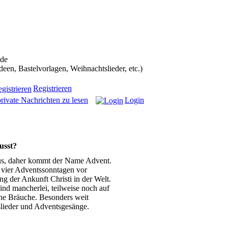
ans in die Weihnachtscommunity bekommen):
.de
n, Bastelvorlagen, Weihnachtslieder, etc.)
Registrieren
rivate Nachrichten zu lesen
Login
usst?
tus, daher kommt der Name Advent.
n vier Adventssonntagen vor
g der Ankunft Christi in der Welt.
ind mancherlei, teilweise noch auf
he Bräuche. Besonders weit
tslieder und Adventsgesänge.