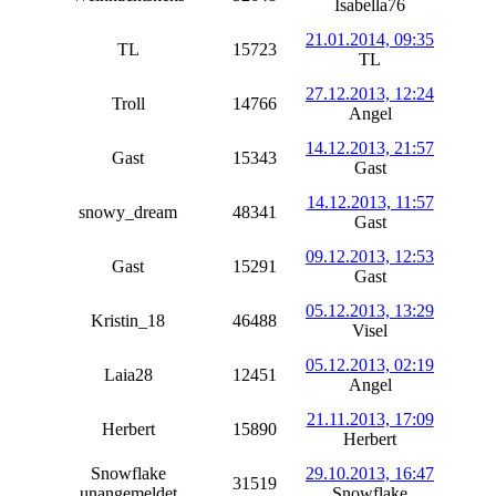
Isabella76
21.01.2014, 09:35
TL
15723
TL
27.12.2013, 12:24
Troll
14766
Angel
14.12.2013, 21:57
Gast
15343
Gast
14.12.2013, 11:57
snowy_dream
48341
Gast
09.12.2013, 12:53
Gast
15291
Gast
05.12.2013, 13:29
Kristin_18
46488
Visel
05.12.2013, 02:19
Laia28
12451
Angel
21.11.2013, 17:09
Herbert
15890
Herbert
Snowflake
29.10.2013, 16:47
31519
unangemeldet
Snowflake