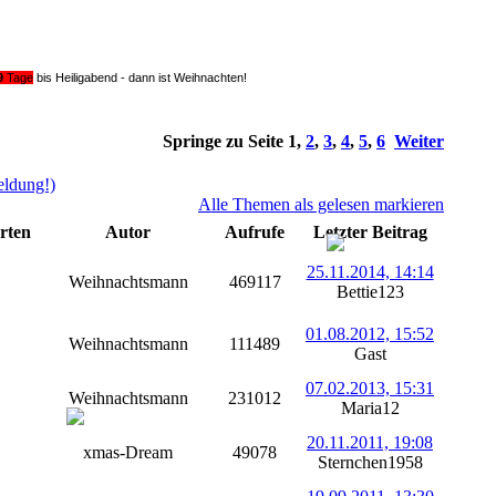
9
Tage
bis Heiligabend - dann ist Weihnachten!
Springe zu Seite
1
,
2
,
3
,
4
,
5
,
6
Weiter
eldung!)
Alle Themen als gelesen markieren
rten
Autor
Aufrufe
Letzter Beitrag
25.11.2014, 14:14
Weihnachtsmann
469117
Bettie123
01.08.2012, 15:52
Weihnachtsmann
111489
Gast
07.02.2013, 15:31
Weihnachtsmann
231012
Maria12
20.11.2011, 19:08
xmas-Dream
49078
Sternchen1958