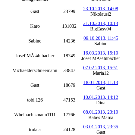
23.10.2013, 14:08
Gast
23799
Nikolausi2
21.10.2013, 10:13
Karo
131032
BigEasy04
09.10.2013, 11:45
Sabine
14236
Sabine
16.03.2013, 15:10
Josef MÃ¼hlbacher
18749
Josef MÃ¼hlbacher
07.02.2013, 15:51
Michaelderschneemann
33847
Maria12
18.01.2013, 11:13
Gast
18679
Gast
10.01.2013, 14:12
tobi.126
47153
Dina
08.01.2013, 23:10
Wheinachtsmann1111
17766
Babes Mama
03.01.2013, 23:35
trulala
24128
Gast