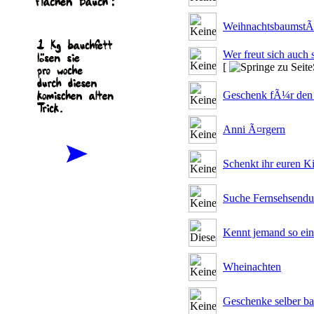
WeihnachtsbaumstÃ
Wer freut sich auch 
[
Geschenk fÃ¼r den
Anni Ã¤rgern
Schenkt ihr euren K
Suche Fernsehsendun
Kennt jemand so ein
Wheinachten
Geschenke selber ba