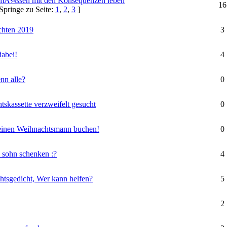
Ã¼ssen mit den Konsequenzen leben
16
Springe zu Seite:
1
,
2
,
3
]
chten 2019
3
abei!
4
nn alle?
0
skassette verzweifelt gesucht
0
e einen Weihnachtsmann buchen!
0
 sohn schenken :?
4
htsgedicht, Wer kann helfen?
5
2