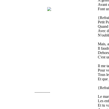
A genou
Avant d
Font un
{Refra
Petit 
Quand 
Avec de
N'oubli
Mais, a
Il faud
Dehors 
C'est 
Il me t
Pour vo
Tous le
Et que
{Refra
................
Le mar
Les enf
Et tu 