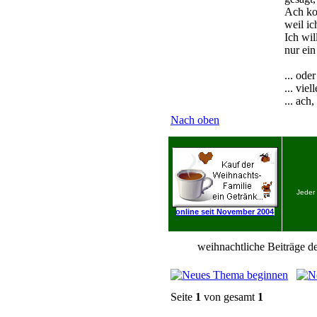
Ach k
weil ic
Ich wil
nur ein
... ode
... viel
... ac
Nach oben
Jeder
online seit November 2004
weihnachtliche Beiträge de
Seite
1
von gesamt
1