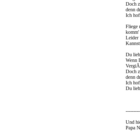
Doch z
denn dr
Ich ho
Fliege 
komm' z
Leider 
Kannst
Du lie
Wenn D
VergiÃ
Doch z
denn dr
Ich ho
Du lie
---------
Und hi
Papa N