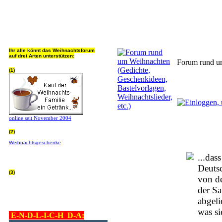
Jeder Bookmark (Tweet us ;) 
Ihr alle könnt das Weihnachtsforum
auf drei Arten unterstützen:
Forum rund um
(1)
online seit November 2004
(2)
Wer von Euch Lieben sowieso online
Weihnachtsgeschenke
bestellt, kann
helfen ohne extra Geld auszugeben!
Bitte
hier klicken um zu erfahren wie, wir sind
...das
dankbar für jede Hilfe, danke!!!
Deutsc
(3)
von de
allgemein Werbepartner beachten (was
nicht heisst überall klicken - damit ist
der S
keinem geholfen - einfach nur evtl. die
Werbeblindheit manchmal abstellen,
abgeli
danke!)
was si
E-N-D-L-I-C-H D-A: