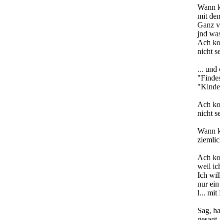
Wann 
mit de
Ganz vo
jnd was
Ach k
nicht 
... un
"Findes
"Kinder
Ach k
nicht 
Wann 
ziemlic
Ach k
weil ic
Ich wil
nur ein
l... mi
Sag, h
gesagt,