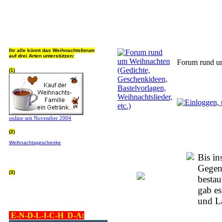
Jeder Bookmark (Tweet us ;) 
Ihr alle könnt das Weihnachtsforum
auf drei Arten unterstützen:
Forum rund um
(1)
online seit November 2004
(2)
Wer von Euch Lieben sowieso online
Weihnachtsgeschenke
bestellt, kann
helfen ohne extra Geld auszugeben!
Bitte
hier klicken um zu erfahren wie, wir sind
Bis in
dankbar für jede Hilfe, danke!!!
Gegend
(3)
bestau
allgemein Werbepartner beachten (was
nicht heisst überall klicken - damit ist
gab es
keinem geholfen - einfach nur evtl. die
Werbeblindheit manchmal abstellen,
und L
danke!)
E-N-D-L-I-C-H D-A: