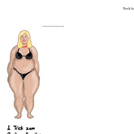
Noch k
..................