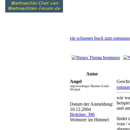
ein schoenes buch zum entspan
Autor
Angel
Geschr
superwichtiger-Rentier-Lenk-
entspa
Wichtel
wie wa
beispie
Datum der Anmeldung:
und amu
10.12.2004
Beiträge: 396
findet 
Wohnort: im Himmel
vom / v
abenteu