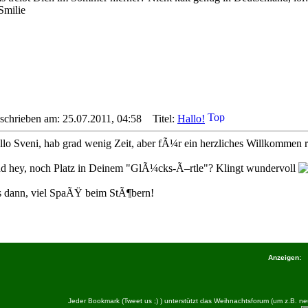
schrieben am: 25.07.2011, 04:58
Titel:
Hallo!
llo Sveni, hab grad wenig Zeit, aber fÃ¼r ein herzliches Willkommen 
d hey, noch Platz in Deinem "GlÃ¼cks-Ã–rtle"? Klingt wundervoll
s dann, viel SpaÃŸ beim StÃ¶bern!
Anzeigen:
Jeder Bookmark (Tweet us ;) ) unterstützt das Weihnachtsforum (um z.B.