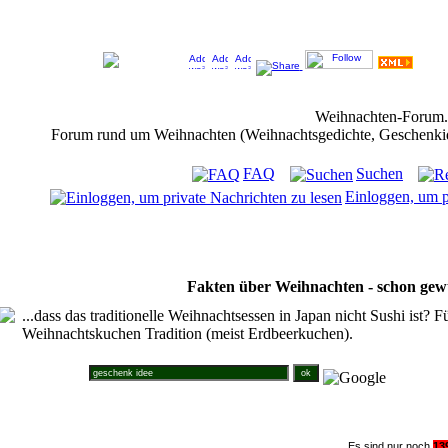
Jeder Bookmark (Tweet us ;) ) unterstützt das Weihnachtsforum (um z.B. neue Weihnachtsf
Weihnachten-Forum
Forum rund um Weihnachten (Weihnachtsgedichte, Geschenkidee
FAQ
Suchen
Einloggen, um p
Fakten über Weihnachten - schon gew
...dass das traditionelle Weihnachtsessen in Japan nicht Sushi ist? Fü
Weihnachtskuchen Tradition (meist Erdbeerkuchen).
Suche im Weihnachtsforum
Es sind nur noch
1
3