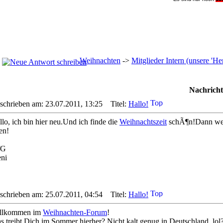
Weihnachten
->
Mitglieder Intern (unsere '
Nachricht
schrieben am: 23.07.2011, 13:25
Titel:
Hallo!
lo, ich bin hier neu.Und ich finde die
Weihnachtszeit
schÃ¶n!Dann werd
en!
fG
eni
schrieben am: 25.07.2011, 04:54
Titel:
Hallo!
llkommen im
Weihnachten-Forum
!
s treibt Dich im Sommer hierher? Nicht kalt genug in Deutschland, lol