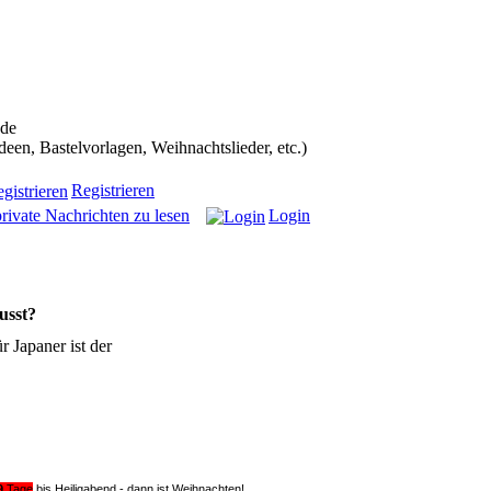
ans in die Weihnachtscommunity bekommen):
.de
n, Bastelvorlagen, Weihnachtslieder, etc.)
Registrieren
rivate Nachrichten zu lesen
Login
usst?
r Japaner ist der
9
Tage
bis Heiligabend - dann ist Weihnachten!