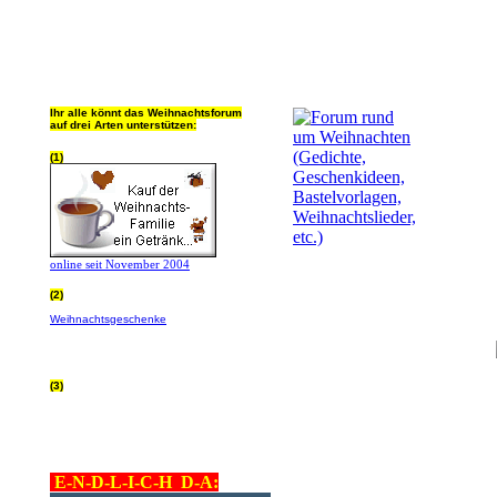
Ihr alle könnt das Weihnachtsforum
auf drei Arten unterstützen:
(1)
online seit November 2004
(2)
Wer von Euch Lieben sowieso online
Weihnachtsgeschenke
bestellt, kann
helfen ohne extra Geld auszugeben!
Bitte
hier klicken um zu erfahren wie, wir sind
dankbar für jede Hilfe, danke!!!
(3)
allgemein Werbepartner beachten (was
nicht heisst überall klicken - damit ist
keinem geholfen - einfach nur evtl. die
Werbeblindheit manchmal abstellen,
danke!)
E-N-D-L-I-C-H D-A: