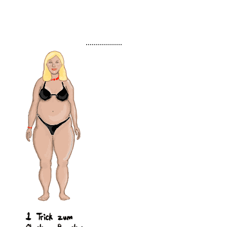
..................