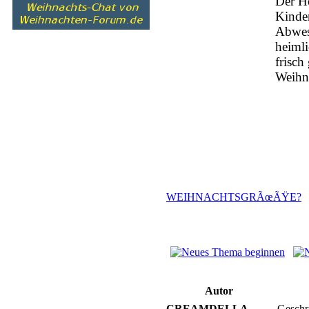
Der Hö
Kinde
Abwes
heimli
frisc
Weihna
WEIHNACHTSGRÃœÃŸE?
Autor
CREAMDELLA
Geschr