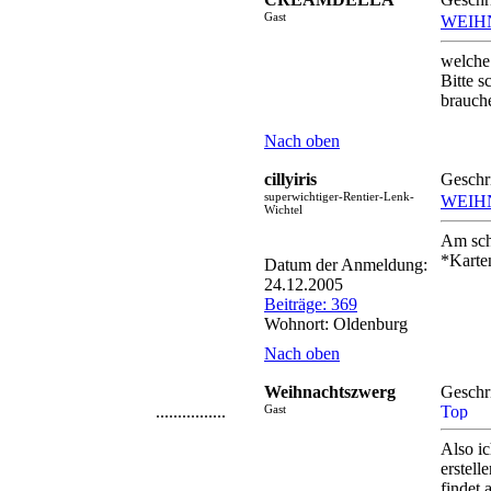
Gast
WEIH
welche
Bitte s
brauche
Nach oben
cillyiris
Geschr
superwichtiger-Rentier-Lenk-
WEIH
Wichtel
Am sch
*Kart
Datum der Anmeldung:
24.12.2005
Beiträge: 369
Wohnort: Oldenburg
Nach oben
Weihnachtszwerg
Geschr
................
Gast
Also ic
erstell
findet 