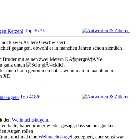
gen Kerzen!
 noch zwei Ã¤ltere Geschwister)
l schief gegangen, obwohl er in manchen Jahren schon ziemlich
ein Bruder mit seinen zwei Metern KÃ¶rpergrÃ¶ÃŸe
en ganz unten
der mich hoch genommen hat.....wenn man im nachhinein
nen XD
htskugeln
it den
Weihnachtskugeln
.
en hatte, haben immer wieder gesagt, dass sie nur gucken
at Emmi nochmal eine
Weihnachtskugel
gedeppert, aber sonst war