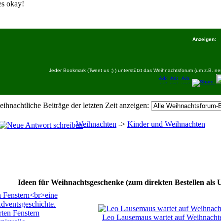
es okay!
Anzeigen:
Jeder Bookmark (Tweet us ;) ) unterstützt das Weihnachtsforum (um z.B.
eihnachtliche Beiträge der letzten Zeit anzeigen:
Weihnachten
->
Kinder und Weihnachten
Ideen für Weihnachtsgeschenke (zum direkten Bestellen als 
rten Fenstern
Leo Lausemaus wartet auf Weihnacht