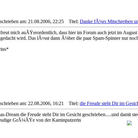
schrieben am: 21.08.2006, 22:25
Titel:
Danke fÃ¼rs Mitschreiben u
 freut mich auÃŸerordentlich, dass hier im Forum auch jetzt im August 
tgedacht wird. Das lÃ¤sst dann Ã¼ber die paar Spam-Spinner nur n
rins*
schrieben am: 22.08.2006, 16:21
Titel:
die Freude steht Dir im Gesic
s-Dream die Freude steht Dir im Gesicht geschrieben.....und damit stec
eudige GrÃ¼ÃŸe von der Kaminputzerin