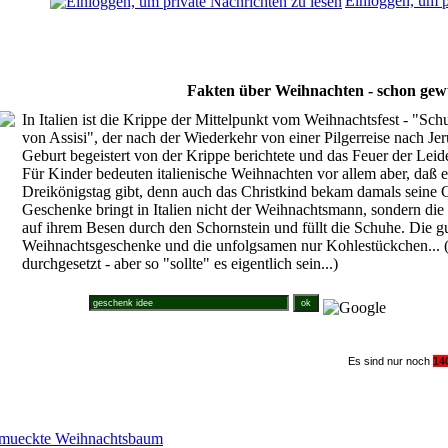
Einloggen, um p
Fakten über Weihnachten - schon gew
In Italien ist die Krippe der Mittelpunkt vom Weihnachtsfest - "Sch
von Assisi", der nach der Wiederkehr von einer Pilgerreise nach Jer
Geburt begeistert von der Krippe berichtete und das Feuer der Leide
Für Kinder bedeuten italienische Weihnachten vor allem aber, daß 
Dreikönigstag gibt, denn auch das Christkind bekam damals seine 
Geschenke bringt in Italien nicht der Weihnachtsmann, sondern die 
auf ihrem Besen durch den Schornstein und füllt die Schuhe. Die
Weihnachtsgeschenke und die unfolgsamen nur Kohlestückchen... (
durchgesetzt - aber so "sollte" es eigentlich sein...)
Suche im Weihnachtsforum
Es sind nur noch
1
4
chmueckte Weihnachtsbaum