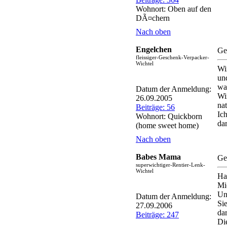
Wohnort: Oben auf den
DÃ¤chern
Nach oben
Engelchen
Ge
fleissiger-Geschenk-Verpacker-
Wichtel
Wi
un
wa
Datum der Anmeldung:
Wi
26.09.2005
na
Beiträge: 56
Ic
Wohnort: Quickborn
da
(home sweet home)
Nach oben
Babes Mama
Ge
superwichtiger-Rentier-Lenk-
Wichtel
Ha
Mi
Un
Datum der Anmeldung:
Si
27.09.2006
da
Beiträge: 247
Di