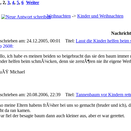
1
,
2
,
3
,
4
,
5
,
6
Weiter
Weihnachten
->
Kinder und Weihnachten
Nachricht
schrieben am: 24.12.2005, 00:01
Titel:
Lasst die Kinder helfen beim
llo, ich habe es meinen beiden so beigebracht das sie den baum immer
nder helfen beim schmÃ¼cken, denn sie zerstÃ¶ren nie ihr eigene Wer
uÃŸ Michael
schrieben am: 20.08.2006, 22:39
Titel:
Tannenbaum vor Kindern rett
so meine Eltern habens frÃ¼her bei uns so gemacht (bruder und ich), da
cht da ran kamen.
r fiel der besagte baum dann auch kleiner aus, aber er war gerettet.