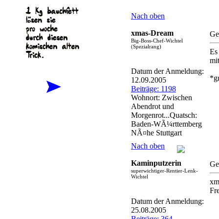
Nach oben
xmas-Dream
Ge
Big-Boss-Chef-Wichtel
(Spezialrang)
Es
mi
Datum der Anmeldung:
*g
12.09.2005
Beiträge: 1198
Wohnort: Zwischen
Abendrot und
Morgenrot...Quatsch:
Baden-WÃ¼rttemberg
NÃ¤he Stuttgart
Nach oben
Kaminputzerin
Ge
superwichtiger-Rentier-Lenk-
Wichtel
xma
Fr
Datum der Anmeldung:
25.08.2005
Beiträge: 364