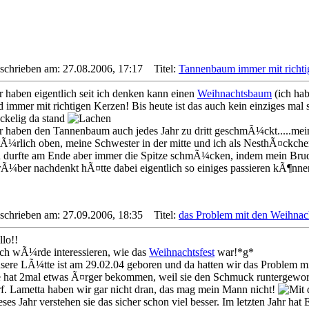
schrieben am: 27.08.2006, 17:17
Titel:
Tannenbaum immer mit richti
r haben eigentlich seit ich denken kann einen
Weihnachtsbaum
(ich hab
d immer mit richtigen Kerzen! Bis heute ist das auch kein einziges ma
ckelig da stand
r haben den Tannenbaum auch jedes Jahr zu dritt geschmÃ¼ckt.....m
tÃ¼rlich oben, meine Schwester in der mitte und ich als NesthÃ¤ckch
h durfte am Ende aber immer die Spitze schmÃ¼cken, indem mein Bru
rÃ¼ber nachdenkt hÃ¤tte dabei eigentlich so einiges passieren kÃ¶n
schrieben am: 27.09.2006, 18:35
Titel:
das Problem mit den Weihnac
llo!!
ch wÃ¼rde interessieren, wie das
Weihnachtsfest
war!*g*
sere LÃ¼tte ist am 29.02.04 geboren und da hatten wir das Problem m
e hat 2mal etwas Ã¤rger bekommen, weil sie den Schmuck runtergeworf
rf. Lametta haben wir gar nicht dran, das mag mein Mann nicht!
eses Jahr verstehen sie das sicher schon viel besser. Im letzten Jahr h