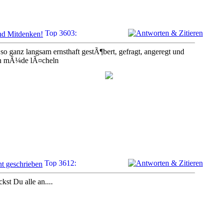
nd Mitdenken!
so ganz langsam ernsthaft gestÃ¶bert, gefragt, angeregt und
och mÃ¼de lÃ¤cheln
ht geschrieben
kst Du alle an....