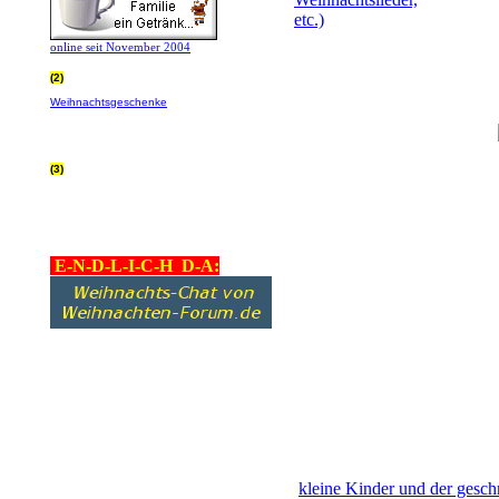
online seit November 2004
(2)
Wer von Euch Lieben sowieso online
Weihnachtsgeschenke
bestellt, kann
helfen ohne extra Geld auszugeben!
Bitte
hier klicken um zu erfahren wie, wir sind
dankbar für jede Hilfe, danke!!!
(3)
allgemein Werbepartner beachten (was
nicht heisst überall klicken - damit ist
keinem geholfen - einfach nur evtl. die
Werbeblindheit manchmal abstellen,
danke!)
E-N-D-L-I-C-H D-A:
kleine Kinder und der ges