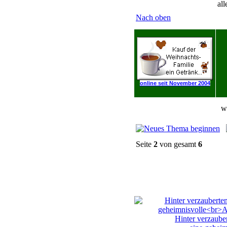
all
Nach oben
online seit November 2004
w
Seite
2
von gesamt
6
Hinter verzaube