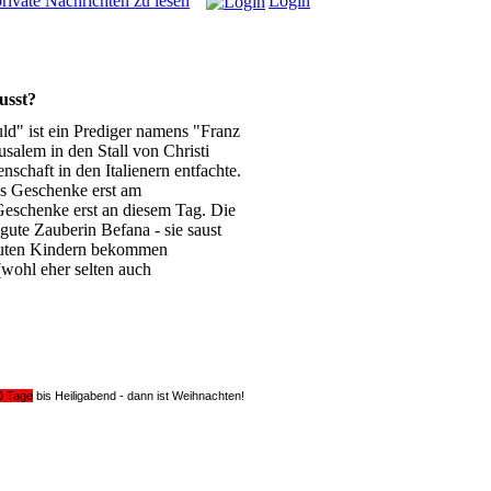
rivate Nachrichten zu lesen
Login
usst?
uld" ist ein Prediger namens "Franz
usalem in den Stall von Christi
nschaft in den Italienern entfachte.
es Geschenke erst am
Geschenke erst an diesem Tag. Die
gute Zauberin Befana - sie saust
 guten Kindern bekommen
wohl eher selten auch
0
Tage
bis Heiligabend - dann ist Weihnachten!