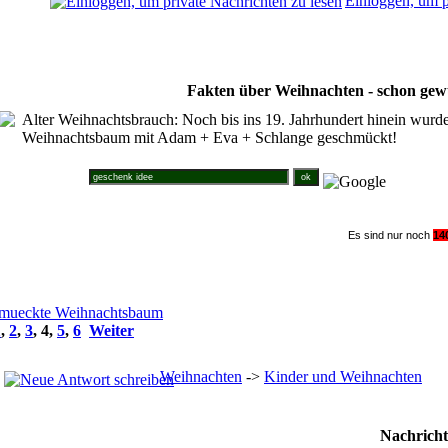
Einloggen, um p
Fakten über Weihnachten - schon gew
Alter Weihnachtsbrauch: Noch bis ins 19. Jahrhundert hinein wurd
Weihnachtsbaum mit Adam + Eva + Schlange geschmückt!
Suche im Weihnachtsforum
Es sind nur noch
1
4
chmueckte Weihnachtsbaum
1
,
2
,
3
,
4
,
5
,
6
Weiter
Weihnachten
->
Kinder und Weihnachten
Nachricht