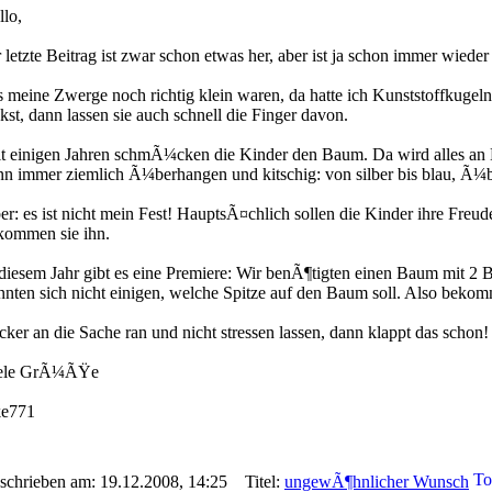
llo,
 letzte Beitrag ist zwar schon etwas her, aber ist ja schon immer wieder
s meine Zwerge noch richtig klein waren, da hatte ich Kunststoffkugeln
kst, dann lassen sie auch schnell die Finger davon.
it einigen Jahren schmÃ¼cken die Kinder den Baum. Da wird alles an 
nn immer ziemlich Ã¼berhangen und kitschig: von silber bis blau, Ã¼ber
er: es ist nicht mein Fest! HauptsÃ¤chlich sollen die Kinder ihre Fre
kommen sie ihn.
 diesem Jahr gibt es eine Premiere: Wir benÃ¶tigten einen Baum mit 2 
nnten sich nicht einigen, welche Spitze auf den Baum soll. Also bekom
cker an die Sache ran und nicht stressen lassen, dann klappt das schon!
ele GrÃ¼ÃŸe
ke771
schrieben am: 19.12.2008, 14:25
Titel:
ungewÃ¶hnlicher Wunsch