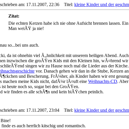
schrieben am: 17.11.2007, 22:36
Titel:
kleine Kinder und der gesch
Zitat:
Die echten Kerzen habe ich nie ohne Aufsicht brennen lassen. Ei
Man weiÃŸ ja nie!
nau so...bei uns auch.
cki, da ist ohnehin viel Ã„hnlichkeit mit unserem heiligen Abend. Auch
hen inzwischen die groÃŸen Kids mit den Kleinen hin, wÃ¤hrend w
schlieÃŸend singen wir zu Hause noch mal die Lieder aus der Kirche.
ihnachtsgeschichte
vor. Danach gehen wir dan in die Stube, Kerzen an..
Ã¶ckchen und Bescherung. FrÃ¼her, als Kinder haben wir erst gesunge
s machen meine Kids nicht, dafÃ¼r lÃ¤uft eine
Weihnachts-CD
. Aber
s ist heute noch so, sogar bei den GroÃŸen.
d wir finden es alle schÃ¶n und kein biÃŸchen peinlich.
schrieben am: 17.11.2007, 23:04
Titel:
kleine Kinder und der gesch
 Bine!
 finde es auch herrlich kitschig und romantisch.