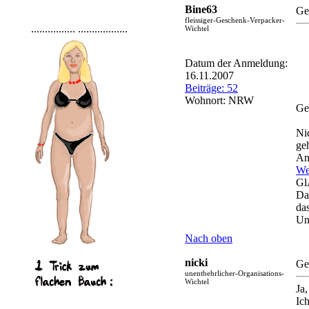
Bine63
Ge
fleissiger-Geschenk-Verpacker-
................
..................
Wichtel
Datum der Anmeldung:
16.11.2007
Beiträge: 52
Wohnort: NRW
Ge
Ni
ge
An
We
Gl
Da
da
Un
Nach oben
nicki
Ge
unentbehrlicher-Organisations-
Wichtel
Ja,
Ich