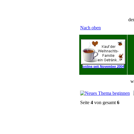
de
Nach oben
online seit November 2004
w
Seite
4
von gesamt
6