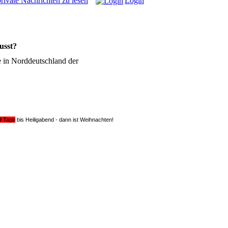
rivate Nachrichten zu lesen
Login
usst?
e in Norddeutschland der
0
Tage
bis Heiligabend - dann ist Weihnachten!