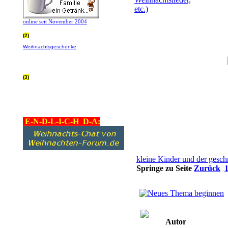
online seit November 2004
(2)
Wer von Euch Lieben sowieso online
Weihnachtsgeschenke
bestellt, kann
helfen ohne extra Geld auszugeben!
Bitte
hier klicken um zu erfahren wie, wir sind
dankbar für jede Hilfe, danke!!!
(3)
allgemein Werbepartner beachten (was
nicht heisst überall klicken - damit ist
keinem geholfen - einfach nur evtl. die
Werbeblindheit manchmal abstellen,
danke!)
E-N-D-L-I-C-H D-A:
kleine Kinder und der ges
Springe zu Seite
Zurück
Autor