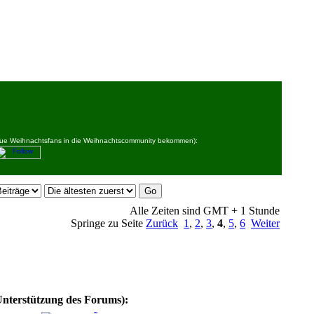
 neue Weihnachtsfans in die Weihnachtscommunity bekommen):
Alle Zeiten sind GMT + 1 Stunde
Springe zu Seite
Zurück
1
,
2
,
3
,
4
,
5
,
6
Weiter
Unterstützung des Forums):