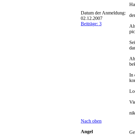
Ha
Datum der Anmeldung:
der
02.12.2007
Beiträge: 3
Al
pic
Se
da
Ab
be
In
ko
Lo
Vi
ni
Nach oben
Angel
Ge