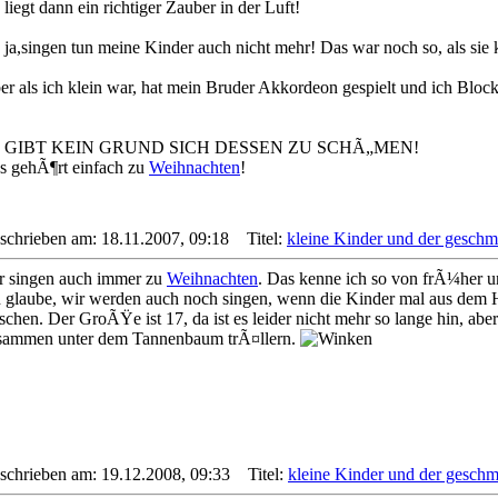
liegt dann ein richtiger Zauber in der Luft!
 ja,singen tun meine Kinder auch nicht mehr! Das war noch so, als sie k
er als ich klein war, hat mein Bruder Akkordeon gespielt und ich Block
 GIBT KEIN GRUND SICH DESSEN ZU SCHÃ„MEN!
s gehÃ¶rt einfach zu
Weihnachten
!
schrieben am: 18.11.2007, 09:18
Titel:
kleine Kinder und der gesch
r singen auch immer zu
Weihnachten
. Das kenne ich so von frÃ¼her u
h glaube, wir werden auch noch singen, wenn die Kinder mal aus dem H
sschen. Der GroÃŸe ist 17, da ist es leider nicht mehr so lange hin, ab
sammen unter dem Tannenbaum trÃ¤llern.
schrieben am: 19.12.2008, 09:33
Titel:
kleine Kinder und der gesc