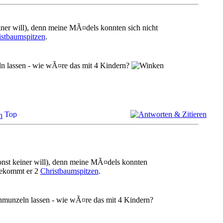
iner will), denn meine MÃ¤dels konnten sich nicht
istbaumspitzen
.
n lassen - wie wÃ¤re das mit 4 Kindern?
h
onst keiner will), denn meine MÃ¤dels konnten
 bekommt er 2
Christbaumspitzen
.
hmunzeln lassen - wie wÃ¤re das mit 4 Kindern?