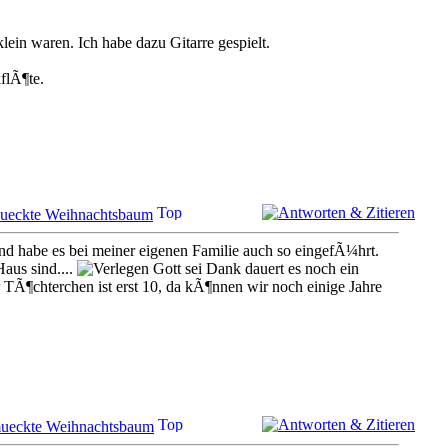
lein waren. Ich habe dazu Gitarre gespielt.
flÃ¶te.
mueckte Weihnachtsbaum
nd habe es bei meiner eigenen Familie auch so eingefÃ¼hrt.
aus sind....
Gott sei Dank dauert es noch ein
er TÃ¶chterchen ist erst 10, da kÃ¶nnen wir noch einige Jahre
hmueckte Weihnachtsbaum