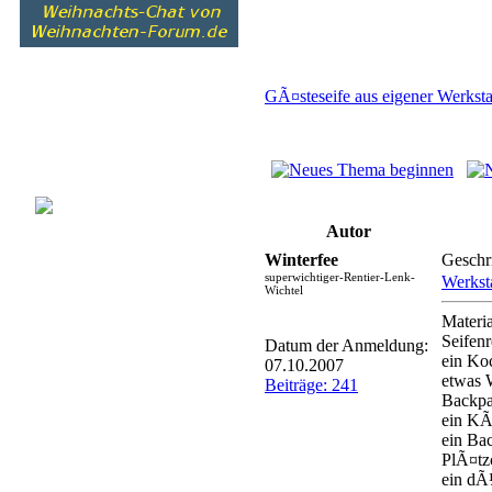
GÃ¤steseife aus eigener Werksta
Autor
Winterfee
Geschr
superwichtiger-Rentier-Lenk-
Werksta
Wichtel
Materia
Seifenr
Datum der Anmeldung:
ein Ko
07.10.2007
etwas 
Beiträge: 241
Backpa
ein KÃ
ein Ba
PlÃ¤tz
ein d