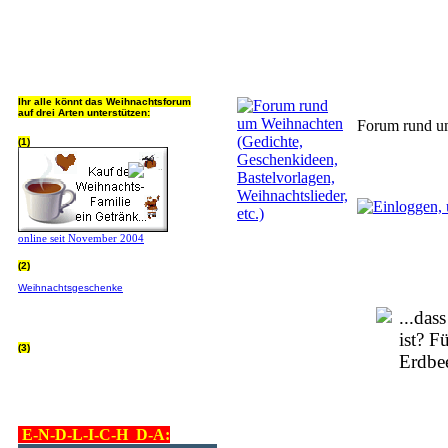
Jeder Bookmark (Tweet us ;) 
Ihr alle könnt das Weihnachtsforum
auf drei Arten unterstützen:
Forum rund um
(1)
online seit November 2004
(2)
Wer von Euch Lieben sowieso online
Weihnachtsgeschenke
bestellt, kann
helfen ohne extra Geld auszugeben!
Bitte
hier klicken um zu erfahren wie, wir sind
...das
dankbar für jede Hilfe, danke!!!
ist? F
(3)
Erdbe
allgemein Werbepartner beachten (was
nicht heisst überall klicken - damit ist
keinem geholfen - einfach nur evtl. die
Werbeblindheit manchmal abstellen,
danke!)
E-N-D-L-I-C-H D-A: