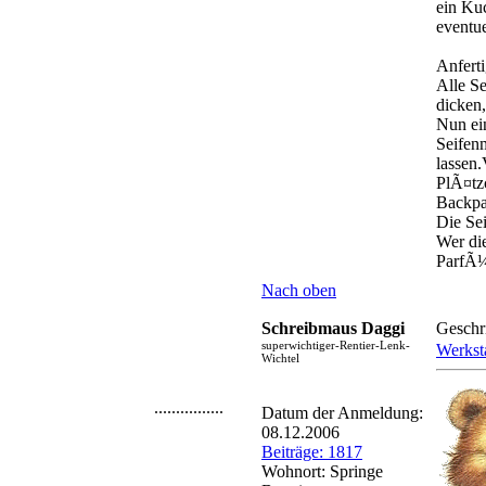
ein Kuc
eventu
Anfert
Alle Se
dicken
Nun ei
Seifenm
lassen
PlÃ¤tz
Backpap
Die Se
Wer di
ParfÃ¼
Nach oben
Schreibmaus Daggi
Geschr
superwichtiger-Rentier-Lenk-
Werksta
Wichtel
................
Datum der Anmeldung:
08.12.2006
Beiträge: 1817
Wohnort: Springe