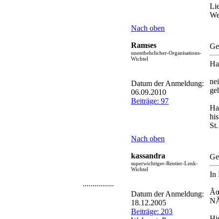
Li
We
Nach oben
Ramses
Ge
unentbehrlicher-Organisations-
Wichtel
Ha
ne
Datum der Anmeldung:
ge
06.09.2010
Beiträge: 97
Ha
hi
St
Nach oben
kassandra
Ge
superwichtiger-Rentier-Lenk-
Wichtel
In
................
Ãœ
Datum der Anmeldung:
NÃ
18.12.2005
Beiträge: 203
Hi