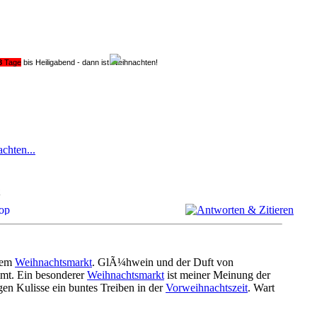
8
Tage
bis Heiligabend - dann ist Weihnachten!
chten...
inem
Weihnachtsmarkt
. GlÃ¼hwein und der Duft von
mt. Ein besonderer
Weihnachtsmarkt
ist meiner Meinung der
igen Kulisse ein buntes Treiben in der
Vorweihnachtszeit
. Wart