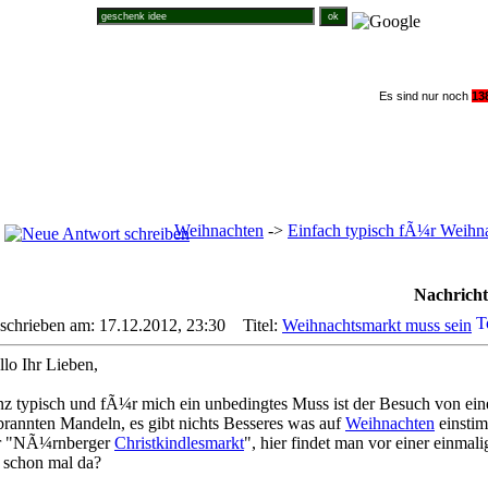
Suche im Weihnachtsforum
Es sind nur noch
1
3
Weihnachten
->
Einfach typisch fÃ¼r Weihna
Nachricht
schrieben am: 17.12.2012, 23:30
Titel:
Weihnachtsmarkt muss sein
llo Ihr Lieben,
nz typisch und fÃ¼r mich ein unbedingtes Muss ist der Besuch von e
brannten Mandeln, es gibt nichts Besseres was auf
Weihnachten
einstim
r "NÃ¼rnberger
Christkindlesmarkt
", hier findet man vor einer einmal
r schon mal da?