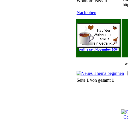
Wohnort: Passau
ht
Nach oben
online seit November 2004
w
Seite
1
von gesamt
1
Co