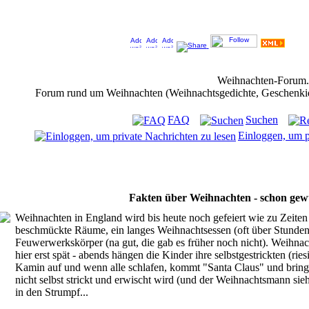
Jeder Bookmark (Tweet us ;) ) unterstützt das Weihnachtsforum (um z.B. neue Weihnachtsf
Weihnachten-Forum
Forum rund um Weihnachten (Weihnachtsgedichte, Geschenkidee
FAQ
Suchen
Einloggen, um p
Fakten über Weihnachten - schon gew
Weihnachten in England wird bis heute noch gefeiert wie zu Zeiten 
beschmückte Räume, ein langes Weihnachtsessen (oft über Stunden
Feuwerwerkskörper (na gut, die gab es früher noch nicht). Weihnac
hier erst spät - abends hängen die Kinder ihre selbstgestrickten (ri
Kamin auf und wenn alle schlafen, kommt "Santa Claus" und bring
nicht selbst strickt und erwischt wird (und der Weihnachtsmann sieh
in den Strumpf...