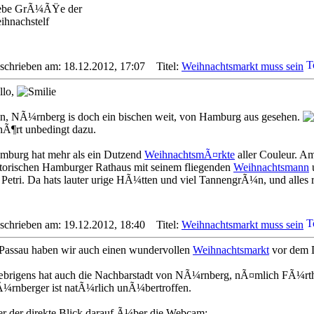
ebe GrÃ¼ÃŸe der
ihnachstelf
schrieben am: 18.12.2012, 17:07
Titel:
Weihnachtsmarkt muss sein
llo,
in, NÃ¼rnberg is doch ein bischen weit, von Hamburg aus gesehen.
hÃ¶rt unbedingt dazu.
mburg hat mehr als ein Dutzend
WeihnachtsmÃ¤rkte
aller Couleur. Am
storischen Hamburger Rathaus mit seinem fliegenden
Weihnachtsmann
u
. Petri. Da hats lauter urige HÃ¼tten und viel TannengrÃ¼n, und alles
schrieben am: 19.12.2012, 18:40
Titel:
Weihnachtsmarkt muss sein
 Passau haben wir auch einen wundervollen
Weihnachtsmarkt
vor dem 
brigens hat auch die Nachbarstadt von NÃ¼rnberg, nÃ¤mlich FÃ¼rth
¼rnberger ist natÃ¼rlich unÃ¼bertroffen.
er der direkte Blick darauf Ã¼ber die Webcam: