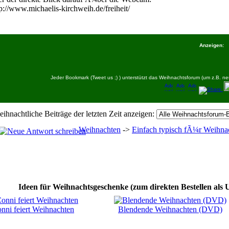
tp://www.michaelis-kirchweih.de/freiheit/
Anzeigen:
Jeder Bookmark (Tweet us ;) ) unterstützt das Weihnachtsforum (um z.B.
eihnachtliche Beiträge der letzten Zeit anzeigen:
Weihnachten
->
Einfach typisch fÃ¼r Weihnac
Ideen für Weihnachtsgeschenke (zum direkten Bestellen als 
nni feiert Weihnachten
Blendende Weihnachten (DVD)