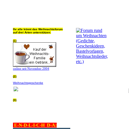
Ihr alle könnt das Weihnachtsforum
auf drei Arten unterstützen:
(1)
online seit November 2004
(2)
Wer von Euch Lieben sowieso online
Weihnachtsgeschenke
bestellt, kann
helfen ohne extra Geld auszugeben!
Bitte
hier klicken um zu erfahren wie, wir sind
dankbar für jede Hilfe, danke!!!
(3)
allgemein Werbepartner beachten (was
nicht heisst überall klicken - damit ist
keinem geholfen - einfach nur evtl. die
Werbeblindheit manchmal abstellen,
danke!)
E-N-D-L-I-C-H D-A: