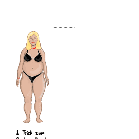
..................