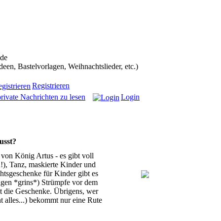
ans in die Weihnachtscommunity bekommen):
.de
n, Bastelvorlagen, Weihnachtslieder, etc.)
Registrieren
rivate Nachrichten zu lesen
Login
usst?
von König Artus - es gibt voll
!), Tanz, maskierte Kinder und
htsgeschenke für Kinder gibt es
esigen *grins*) Strümpfe vor dem
t die Geschenke. Übrigens, wer
t alles...) bekommt nur eine Rute