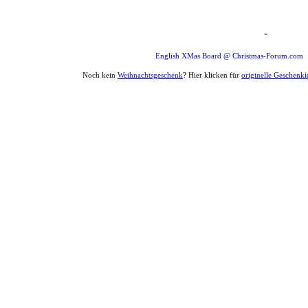
-
Weihnachten Forum Zitat
English XMas Board @ Christmas-Forum.com
Noch kein
Weihnachtsgeschenk
? Hier klicken für
originelle Geschenk