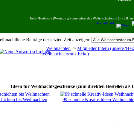
Jeder Bookmark (Tweet us ;) ) unterstützt das Weihnachtsforum (um z.B.
eihnachtliche Beiträge der letzten Zeit anzeigen:
Weihnachten
->
Mitglieder Intern (unsere 'H
Weihnachtsforum' Ecke)
Ideen für Weihnachtsgeschenke (zum direkten Bestellen als 
hichten bis Weihnachten
99 schnelle Kreativ-Ideen Weihnacht
-
Weihnachten Forum Zitat