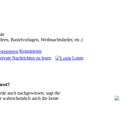
ans in die Weihnachtscommunity bekommen):
.de
n, Bastelvorlagen, Weihnachtslieder, etc.)
Registrieren
rivate Nachrichten zu lesen
Login
usst?
rde auch nachgewiesen, sagt die
r wahrscheinlich auch die heute