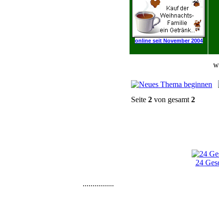
online seit November 2004
w
Seite
2
von gesamt
2
24 Gesc
................