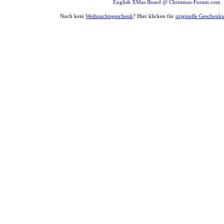
English XMas Board @ Christmas-Forum.com
Noch kein
Weihnachtsgeschenk
? Hier klicken für
originelle Geschenk