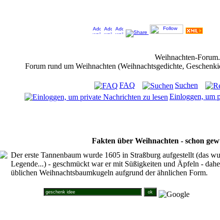
Jeder Bookmark (Tweet us ;) ) unterstützt das Weihnachtsforum (um z.B. neue Weihnachtsf
Weihnachten-Forum
Forum rund um Weihnachten (Weihnachtsgedichte, Geschenkidee
FAQ
Suchen
Einloggen, um p
Fakten über Weihnachten - schon gew
Der erste Tannenbaum wurde 1605 in Straßburg aufgestellt (das wu
Legende...) - geschmückt war er mit Süßigkeiten und Äpfeln - dahe
üblichen Weihnachtsbaumkugeln aufgrund der ähnlichen Form.
Suche im Weihnachtsforum