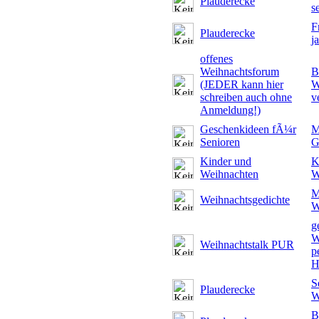
Plauderecke
s
F
Plauderecke
j
offenes
Weihnachtsforum
B
(JEDER kann hier
W
schreiben auch ohne
v
Anmeldung!)
Geschenkideen fÃ¼r
M
Senioren
G
Kinder und
K
Weihnachten
W
M
Weihnachtsgedichte
W
g
W
Weihnachtstalk PUR
p
H
S
Plauderecke
W
B