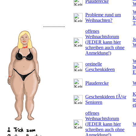
Plauderecke
W
W
Probleme rund um
I
Weihnachten?
T
..................
offenes
Weihnachtsforum
J
(JEDER kann hier
W
schreiben auch ohne
Anmeldung!)
W
orginelle
b
Geschenkideen
E
Plauderecke
W
K
Geschenkideen fÃ¼r
t
Senioren
e
offenes
Weihnachtsforum
(JEDER kann hier
W
schreiben auch ohne
Anmeldung!)