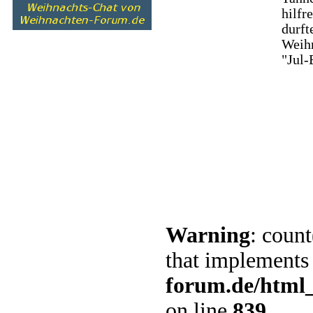
hilfr
durft
Weihn
"Jul-
Warning
: count
that implements
forum.de/html
on line
839