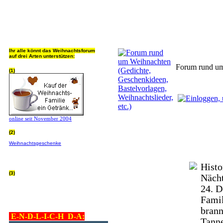
Jeder Bookmark (Tweet us 
Ihr alle könnt das Weihnachtsforum
auf drei Arten unterstützen:
Forum rund um 
(1)
online seit November 2004
(2)
Wer von Euch Lieben sowieso online
Weihnachtsgeschenke
bestellt, kann
helfen ohne extra Geld auszugeben!
Bitte
hier klicken um zu erfahren wie, wir sind
dankbar für jede Hilfe, danke!!!
Histo
(3)
Nächt
allgemein Werbepartner beachten (was
nicht heisst überall klicken - damit ist
24. D
keinem geholfen - einfach nur evtl. die
Werbeblindheit manchmal abstellen,
Famil
danke!)
brann
E-N-D-L-I-C-H D-A:
Tann