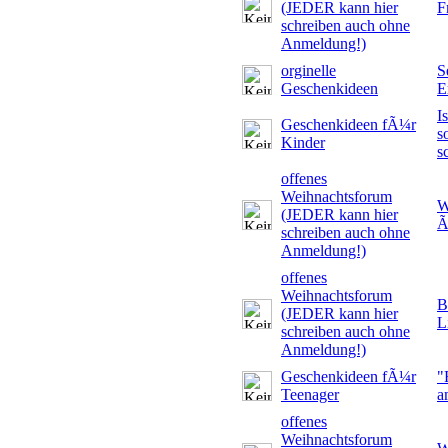
(JEDER kann hier
F
schreiben auch ohne
Anmeldung!)
orginelle
S
Geschenkideen
E
I
Geschenkideen fÃ¼r
s
Kinder
s
offenes
Weihnachtsforum
W
(JEDER kann hier
Ã
schreiben auch ohne
Anmeldung!)
offenes
Weihnachtsforum
B
(JEDER kann hier
L
schreiben auch ohne
Anmeldung!)
Geschenkideen fÃ¼r
"
Teenager
a
offenes
Weihnachtsforum