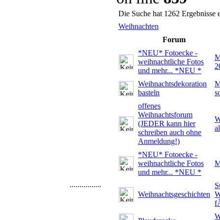
Die Suche hat 1262 Ergebnisse 
Weihnachten
Forum
*NEU* Fotoecke -
M
weihnachtliche Fotos
2
und mehr... *NEU *
Weihnachtsdekoration
M
basteln
s
offenes
Weihnachtsforum
W
(JEDER kann hier
a
schreiben auch ohne
Anmeldung!)
*NEU* Fotoecke -
weihnachtliche Fotos
M
und mehr... *NEU *
................
S
Weihnachtsgeschichten
W
f
W