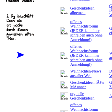
G
Geschenkideen
f
allgemein
W
offenes
Weihnachtsforum
G
(JEDER kann hier
e
schreiben auch ohne
Anmeldung!)
offenes
Weihnachtsforum
W
(JEDER kann hier
a
schreiben auch ohne
Anmeldung!)
Weihnachten-News
D
aus aller Welt
W
Geschenkideen fÃ¼r
G
MÃ¤nner
Z
orginelle
A
Geschenkideen
offenes
Weihnachtsforum