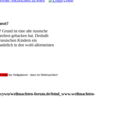
rivate Nachrichten zu lesen
Login
usst?
Grund ist eine alte russische
rzbrot gebacken hat. Deshalb
russischen Kindern ein
atürlich in den wohl allermeisten
0
Tage
bis Heiligabend - dann ist Weihnachten!
ocywu/weihnachten-forum.de/html_www.weihnachten-