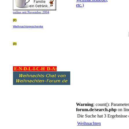
online seit November 2004
(2)
Wer von Euch Lieben sowieso online
Weihnachtsgeschenke
bestellt, kann
helfen ohne extra Geld auszugeben!
Bitte
hier klicken um zu erfahren wie, wir sind
dankbar für jede Hilfe, danke!!!
(3)
allgemein Werbepartner beachten (was
nicht heisst überall klicken - damit ist
keinem geholfen - einfach nur evtl. die
Werbeblindheit manchmal abstellen,
danke!)
E-N-D-L-I-C-H D-A:
Warning
: count(): Paramete
forum.de/search.php
on li
Die Suche hat 3 Ergebnisse 
Weihnachten