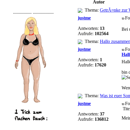
Autor
Thema:
GetrÃ¤nke zur W
................
..................
justme
Fo
Antworten:
13
Bei 
Aufrufe:
102564
Thema:
Hallo zusammen
justme
Fo
Hal
Antworten:
1
Hall
Aufrufe:
17620
bin 
Werd
Thema:
Was ist euer So
justme
Fo
Tite
Antworten:
37
Mein
Aufrufe:
136812