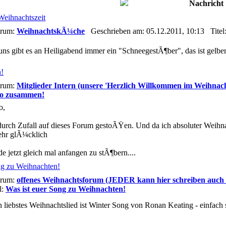
Nachricht
eihnachtszeit
rum:
WeihnachtskÃ¼che
Geschrieben am: 05.12.2011, 10:13 Titel
uns gibt es an Heiligabend immer ein "SchneegestÃ¶ber", das ist gelber
!
rum:
Mitglieder Intern (unsere 'Herzlich Willkommen im Weihnac
lo zusammen!
o,
durch Zufall auf dieses Forum gestoÃŸen. Und da ich absoluter Weihna
e jetzt gleich mal anfangen zu stÃ¶bern....
ng zu Weihnachten!
rum:
offenes Weihnachtsforum (JEDER kann hier schreiben auch
l:
Was ist euer Song zu Weihnachten!
 liebstes Weihnachtslied ist Winter Song von Ronan Keating - einfach