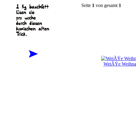
Seite
1
von gesamt
1
WeiÃŸe Weihna