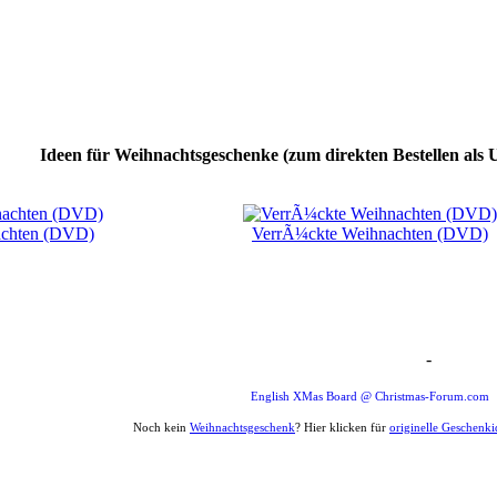
Ideen für Weihnachtsgeschenke (zum direkten Bestellen als 
chten (DVD)
VerrÃ¼ckte Weihnachten (DVD)
-
Weihnachten Forum Zitat
English XMas Board @ Christmas-Forum.com
Noch kein
Weihnachtsgeschenk
? Hier klicken für
originelle Geschenk