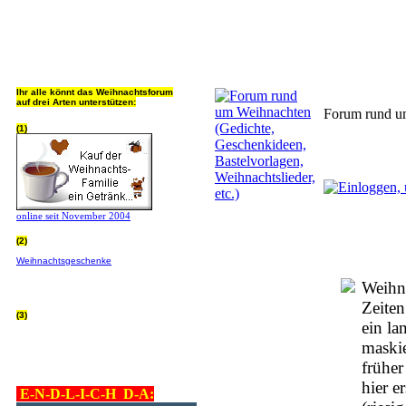
Jeder Bookmark (Tweet us ;) 
Ihr alle könnt das Weihnachtsforum
auf drei Arten unterstützen:
Forum rund um
(1)
online seit November 2004
(2)
Wer von Euch Lieben sowieso online
Weihnachtsgeschenke
bestellt, kann
helfen ohne extra Geld auszugeben!
Bitte
hier klicken um zu erfahren wie, wir sind
Weihna
dankbar für jede Hilfe, danke!!!
Zeiten
(3)
ein la
allgemein Werbepartner beachten (was
nicht heisst überall klicken - damit ist
maskie
keinem geholfen - einfach nur evtl. die
Werbeblindheit manchmal abstellen,
früher
danke!)
hier e
E-N-D-L-I-C-H D-A: