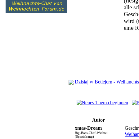
(ries
alle s
Gesche
wird (
eine R
Dzisiaj w Betlejern - Weihanchts
Autor
xmas-Dream
Geschr
Big-Boss-Chef-Wichtel
Weihan
(Spezialrang)