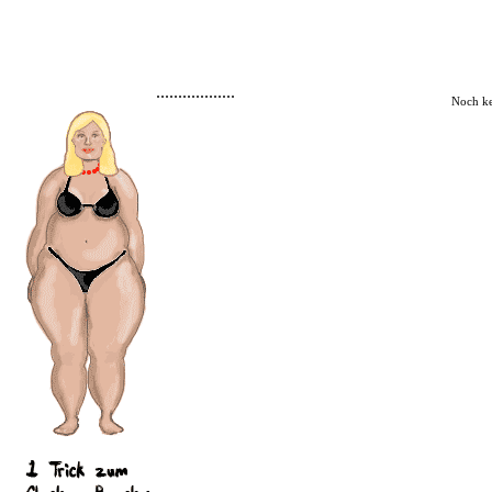
..................
Noch k