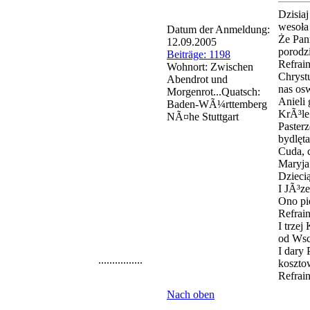
Dzisiaj
wesoła
Datum der Anmeldung:
Że Pann
12.09.2005
porodz
Beiträge: 1198
Refrain
Wohnort: Zwischen
Chrystu
Abendrot und
nas os
Morgenrot...Quatsch:
Anieli 
Baden-WÃ¼rttemberg
KrÃ³le
NÃ¤he Stuttgart
Pasterz
bydlęta
Cuda, 
Maryja
Dziecią
I JÃ³ze
Ono pi
Refrain
I trzej
od Wsc
I dary 
................
kosztow
Refrain
Nach oben