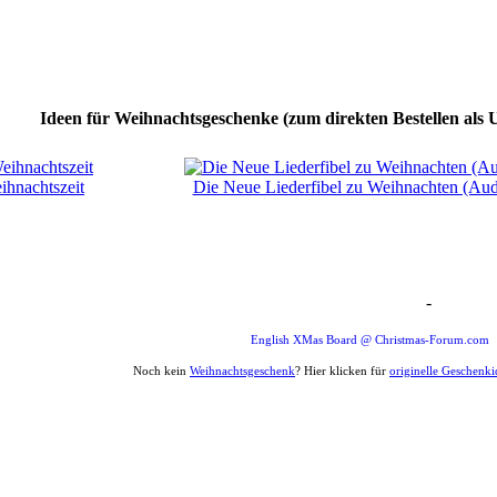
Ideen für Weihnachtsgeschenke (zum direkten Bestellen als 
hnachtszeit
Die Neue Liederfibel zu Weihnachten (Au
-
Weihnachten Forum Zitat
English XMas Board @ Christmas-Forum.com
Noch kein
Weihnachtsgeschenk
? Hier klicken für
originelle Geschenk