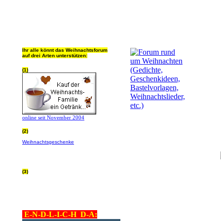
Ihr alle könnt das Weihnachtsforum
auf drei Arten unterstützen:
(1)
online seit November 2004
(2)
Wer von Euch Lieben sowieso online
Weihnachtsgeschenke
bestellt, kann
helfen ohne extra Geld auszugeben!
Bitte
hier klicken um zu erfahren wie, wir sind
dankbar für jede Hilfe, danke!!!
(3)
allgemein Werbepartner beachten (was
nicht heisst überall klicken - damit ist
keinem geholfen - einfach nur evtl. die
Werbeblindheit manchmal abstellen,
danke!)
E-N-D-L-I-C-H D-A: