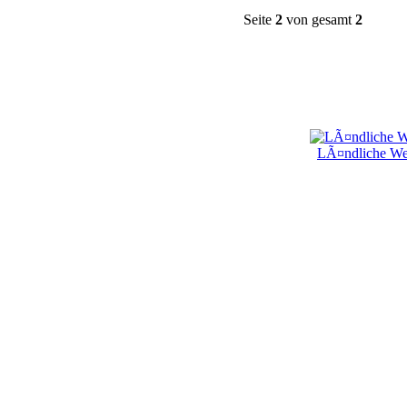
Seite
2
von gesamt
2
LÃ¤ndliche Wei