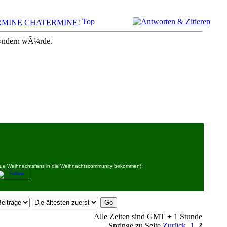
MINE CHATERMINE!
Ã¤ndern wÃ¼rde.
 neue Weihnachtsfans in die Weihnachtscommunity bekommen):
Alle Zeiten sind GMT + 1 Stunde
Springe zu Seite
Zurück
1
,
2