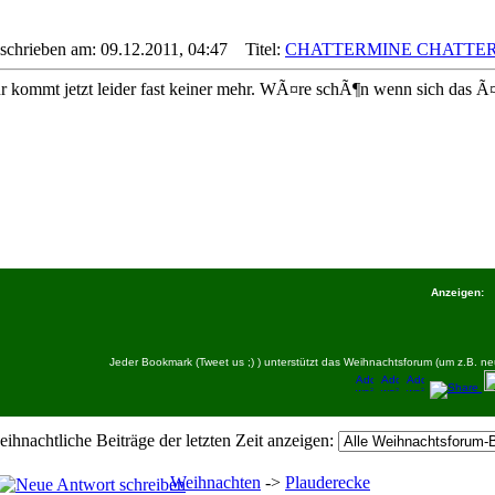
schrieben am: 09.12.2011, 04:47
Titel:
CHATTERMINE CHATTER
r kommt jetzt leider fast keiner mehr. WÃ¤re schÃ¶n wenn sich das 
Anzeigen:
Jeder Bookmark (Tweet us ;) ) unterstützt das Weihnachtsforum (um z.B.
eihnachtliche Beiträge der letzten Zeit anzeigen:
Weihnachten
->
Plauderecke