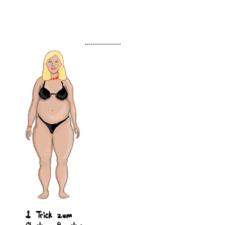
..................