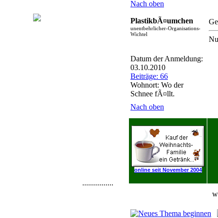
Nach oben
PlastikbÃ¤umchen
Ge
unentbehrlicher-Organisations-
Wichtel
Nu
Datum der Anmeldung:
03.10.2010
Beiträge: 66
Wohnort: Wo der
Schnee fÃ¤llt.
Nach oben
online seit November 2004
................
w