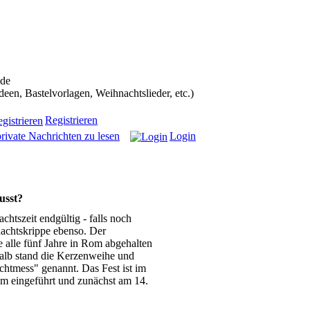
ans in die Weihnachtscommunity bekommen):
.de
n, Bastelvorlagen, Weihnachtslieder, etc.)
Registrieren
rivate Nachrichten zu lesen
Login
usst?
htszeit endgültig - falls noch
achtskrippe ebenso. Der
e alle fünf Jahre in Rom abgehalten
alb stand die Kerzenweihe und
chtmess" genannt. Das Fest ist im
om eingeführt und zunächst am 14.