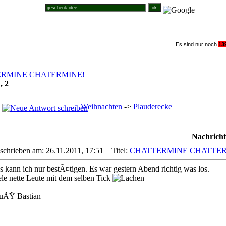
Suche im Weihnachtsforum
Es sind nur noch
1
3
RMINE CHATERMINE!
1
,
2
Weihnachten
->
Plauderecke
Nachricht
schrieben am: 26.11.2011, 17:51
Titel:
CHATTERMINE CHATTER
s kann ich nur bestÃ¤tigen. Es war gestern Abend richtig was los.
ele nette Leute mit dem selben Tick
uÃŸ Bastian