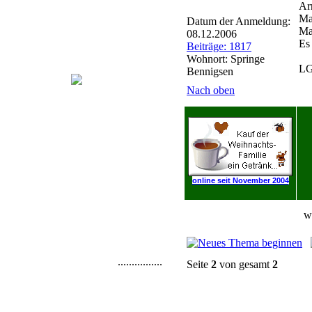
Ar
Ma
Datum der Anmeldung:
Ma
08.12.2006
Es 
Beiträge: 1817
Wohnort: Springe
LG
Bennigsen
Nach oben
online seit November 2004
w
................
Seite
2
von gesamt
2