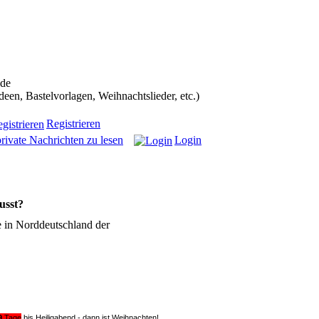
ans in die Weihnachtscommunity bekommen):
.de
n, Bastelvorlagen, Weihnachtslieder, etc.)
Registrieren
rivate Nachrichten zu lesen
Login
usst?
e in Norddeutschland der
9
Tage
bis Heiligabend - dann ist Weihnachten!