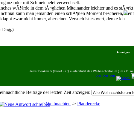
roganz oder mit Schmeichelei verwechselt.
nches wÃ¼rde in dem tÃ¤glichen Miteinander leichter und es stÃ¤rkt
nchmal kann man jemanden einen schÃ¶nen Moment bescheren, wenn ma
klappt zwar nicht immer, aber einen Versuch ist es wert, denke ich.
 Daggi
Anzeigen:
Jeder Bookmark (Tweet us ;) ) unterstützt das Weihnachtsforum (um z.B.
eihnachtliche Beiträge der letzten Zeit anzeigen:
Weihnachten
->
Plauderecke