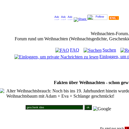
Jeder Bookmark (Tweet us ;) ) unterstützt das Weihnachtsforum (um z.B. neue Weihnachtsf
Weihnachten-Forum
Forum rund um Weihnachten (Weihnachtsgedichte, Geschenkidee
FAQ
Suchen
Einloggen, um p
Fakten über Weihnachten - schon gew
Alter Weihnachtsbrauch: Noch bis ins 19. Jahrhundert hinein wurd
Weihnachtsbaum mit Adam + Eva + Schlange geschmückt!
Suche im Weihnachtsforum
Es sind nur noch
1
3