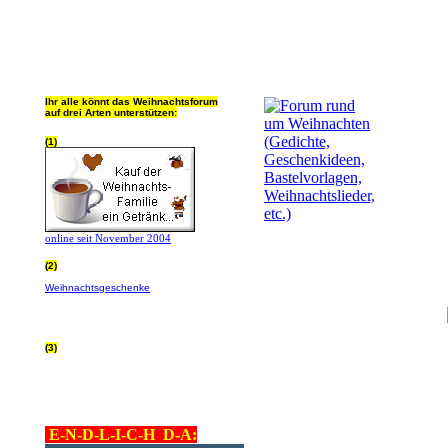
Ihr alle könnt das Weihnachtsforum
auf drei Arten unterstützen:
(1)
online seit November 2004
(2)
Wer von Euch Lieben sowieso online
Weihnachtsgeschenke
bestellt, kann
helfen ohne extra Geld auszugeben!
Bitte
hier klicken um zu erfahren wie, wir sind
dankbar für jede Hilfe, danke!!!
(3)
allgemein Werbepartner beachten (was
nicht heisst überall klicken - damit ist
keinem geholfen - einfach nur evtl. die
Werbeblindheit manchmal abstellen,
danke!)
E-N-D-L-I-C-H D-A: