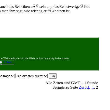
 auch das SelbstbewuÃŸtsein und das SelbstwertgefÃ¼hl.
n ihm sagt, wie wichtig er fÃ¼r einen ist.
 neue Weihnachtsfans in die Weihnachtscommunity bekommen):
Alle Zeiten sind GMT + 1 Stunde
Springe zu Seite
Zurück
1
,
2