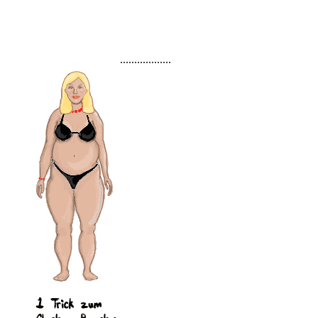
..................