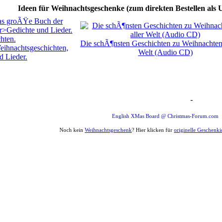
Ideen für Weihnachtsgeschenke (zum direkten Bestellen als 
hten.
Die schÃ¶nsten Geschichten zu Weihnachten 
ihnachtsgeschichten,
Welt (Audio CD)
d Lieder.
-
Weihnachten Forum Zitat
English XMas Board @ Christmas-Forum.com
Noch kein
Weihnachtsgeschenk
? Hier klicken für
originelle Geschenk