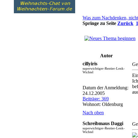
Was zum Nachdenken, nicht
Springe zu Seite
Zurück
Autor
cillyiris
Ge
superwichtiger-Rentier-Lenk-
Wichtel
Ei
Ic
bef
Datum der Anmeldung:
au
24.12.2005
Beiträge: 369
Wohnort: Oldenburg
Nach oben
Schreibmaus Daggi
Ge
superwichtiger-Rentier-Lenk-
Wichtel