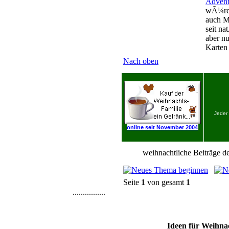
Advent
wÃ¼rde
auch M
seit n
aber n
Karten
Nach oben
Jeder
online seit November 2004
weihnachtliche Beiträge de
Seite
1
von gesamt
1
................
Ideen für Weihnac