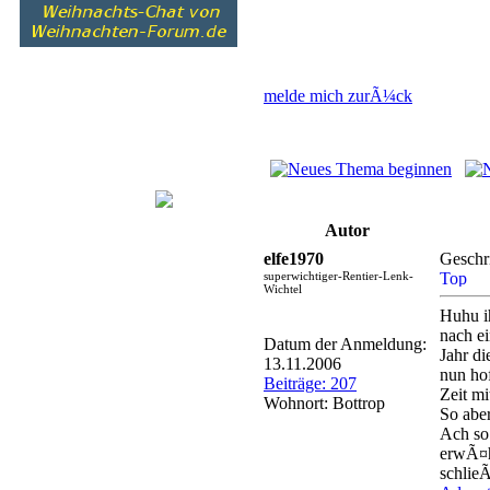
melde mich zurÃ¼ck
Autor
elfe1970
Geschr
superwichtiger-Rentier-Lenk-
Wichtel
Huhu i
nach ei
Datum der Anmeldung:
Jahr d
13.11.2006
nun ho
Beiträge: 207
Zeit m
Wohnort: Bottrop
So aber
Ach so 
erwÃ¤h
schlieÃ