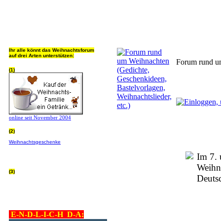
Jeder Bookmark (Tweet us ;) 
Ihr alle könnt das Weihnachtsforum
auf drei Arten unterstützen:
Forum rund um
(1)
online seit November 2004
(2)
Wer von Euch Lieben sowieso online
Weihnachtsgeschenke
bestellt, kann
helfen ohne extra Geld auszugeben!
Bitte
hier klicken um zu erfahren wie, wir sind
Im 7. 
dankbar für jede Hilfe, danke!!!
Weihna
(3)
Deuts
allgemein Werbepartner beachten (was
nicht heisst überall klicken - damit ist
keinem geholfen - einfach nur evtl. die
Werbeblindheit manchmal abstellen,
danke!)
E-N-D-L-I-C-H D-A: